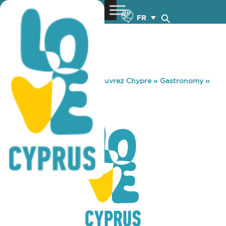
FR
You are here:
Home
»
Découvrez Chypre
»
Gastronomy
»
KARMELA
KARMELA