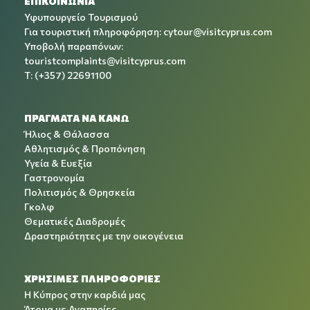
ΕΠΙΚΟΙΝΩΝΙΑ
Υφυπουργείο Τουρισμού
Για τουριστική πληροφόρηση:
cytour@visitcyprus.com
Υποβολή παραπόνων:
touristcomplaints@visitcyprus.com
T: (+357) 22691100
ΠΡΑΓΜΑΤΑ ΝΑ ΚΑΝΩ
Ήλιος & Θάλασσα
Αθλητισμός & Προπόνηση
Υγεία & Ευεξία
Γαστρονομία
Πολιτισμός & Θρησκεία
Γκολφ
Θεματικές Διαδρομές
Δραστηριότητες με την οικογένεια
ΧΡΉΣΙΜΕΣ ΠΛΗΡΟΦΟΡΊΕΣ
Η Κύπρος στην καρδιά μας
Άτομα με Αναπηρίες