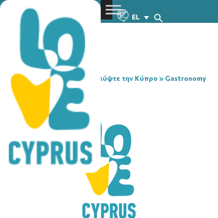
EL
You are here:
Home
»
Ανακαλύψτε την Κύπρο
»
Gastronomy
»
LOUFA FUN PARK
LOUFA FUN PARK