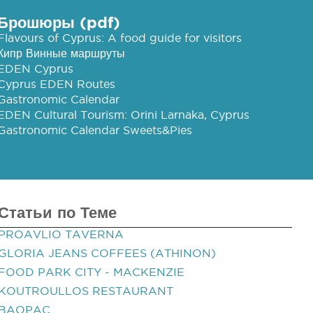
Брошюры (pdf)
Flavours of Cyprus: A food guide for visitors
Кипр Винные маршруты
EDEN Cyprus
Cyprus EDEN Routes
Gastronomic Calendar
EDEN Cultural Tourism: Orini Larnaka, Cyprus
Gastronomic Calendar Sweets&Pies
Статьи по Теме
PROAVLIO TAVERNA
GLORIA JEANS COFFEES (ATHINON)
FOOD PARK CITY - MACKENZIE
KOUTROULLOS RESTAURANT
BAOPAC