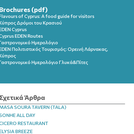
Brochures (pdf)
Flavours of Cyprus: A food guide for visitors
Κύπρος Δρόμοι του Κρασιού
EDEN Cyprus
Cyprus EDEN Routes
Γαστρονομικό Ημερολόγιο
EDEN Πολιτιστικός Τουρισμός: Ορεινή Λάρνακας,
Κύπρος
Γαστρονομικό Ημερολόγιo Γλυκά&Πίτες
Σχετικά Άρθρα
MASA SOURA TAVERN (TALA)
SONHE ALL DAY
CICERO RESTAURANT
ELYSIA BREEZE