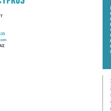
CT
535
com
ΑΣ