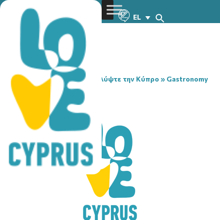
EL
You are here:
Home
»
Ανακαλύψτε την Κύπρο
»
Gastronomy
»
WATAR ZIRYAB
WATAR ZIRYAB