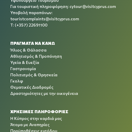
Υφυπουργείο Τουρισμού
Για τουριστική πληροφόρηση:
cytour@visitcyprus.com
Υποβολή παραπόνων:
touristcomplaints@visitcyprus.com
T: (+357) 22691100
ΠΡΑΓΜΑΤΑ ΝΑ ΚΑΝΩ
Ήλιος & Θάλασσα
Αθλητισμός & Προπόνηση
Υγεία & Ευεξία
Γαστρονομία
Πολιτισμός & Θρησκεία
Γκολφ
Θεματικές Διαδρομές
Δραστηριότητες με την οικογένεια
ΧΡΉΣΙΜΕΣ ΠΛΗΡΟΦΟΡΊΕΣ
Η Κύπρος στην καρδιά μας
Άτομα με Αναπηρίες
Προϋποθέσεις εισόδου