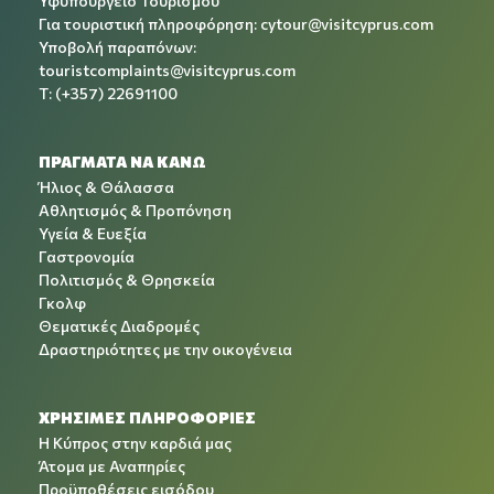
Υφυπουργείο Τουρισμού
Για τουριστική πληροφόρηση:
cytour@visitcyprus.com
Υποβολή παραπόνων:
touristcomplaints@visitcyprus.com
T: (+357) 22691100
ΠΡΑΓΜΑΤΑ ΝΑ ΚΑΝΩ
Ήλιος & Θάλασσα
Αθλητισμός & Προπόνηση
Υγεία & Ευεξία
Γαστρονομία
Πολιτισμός & Θρησκεία
Γκολφ
Θεματικές Διαδρομές
Δραστηριότητες με την οικογένεια
ΧΡΉΣΙΜΕΣ ΠΛΗΡΟΦΟΡΊΕΣ
Η Κύπρος στην καρδιά μας
Άτομα με Αναπηρίες
Προϋποθέσεις εισόδου