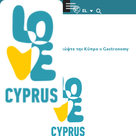
EL
You are here:
Home
»
Ανακαλύψτε την Κύπρο
»
Gastronomy
»
MENSA
MENSA