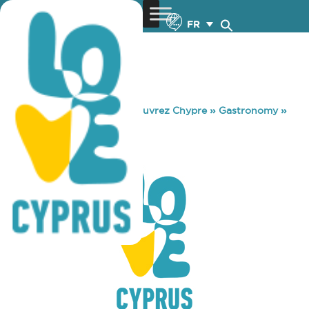
FR
You are here:
Home
»
Découvrez Chypre
»
Gastronomy
»
MENSA
MENSA