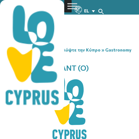
EL
You are here:
Home
»
Ανακαλύψτε την Κύπρο
»
Gastronomy
»
MYLOS RESTAURANT (O)
MYLOS RESTAURANT (O)