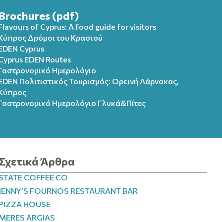
Brochures (pdf)
Flavours of Cyprus: A food guide for visitors
Κύπρος Δρόμοι του Κρασιού
EDEN Cyprus
Cyprus EDEN Routes
Γαστρονομικό Ημερολόγιο
EDEN Πολιτιστικός Τουρισμός: Ορεινή Λάρνακας,
Κύπρος
Γαστρονομικό Ημερολόγιo Γλυκά&Πίτες
Σχετικά Άρθρα
STATE COFFEE CO
JENNY'S FOURNOS RESTAURANT BAR
PIZZA HOUSE
MERES ARGIAS