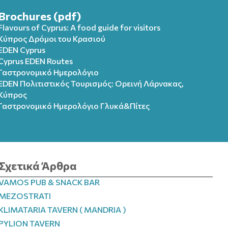
Brochures (pdf)
Flavours of Cyprus: A food guide for visitors
Κύπρος Δρόμοι του Κρασιού
EDEN Cyprus
Cyprus EDEN Routes
Γαστρονομικό Ημερολόγιο
EDEN Πολιτιστικός Τουρισμός: Ορεινή Λάρνακας,
Κύπρος
Γαστρονομικό Ημερολόγιo Γλυκά&Πίτες
Σχετικά Άρθρα
VAMOS PUB & SNACK BAR
MEZOSTRATI
KLIMATARIA TAVERN ( MANDRIA )
PYLION TAVERN