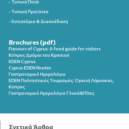
- Τοπικά Ποτά
- Τοπικά Προϊόντα
- Εστιατόρια & Διασκέδαση
Brochures (pdf)
Flavours of Cyprus: A food guide for visitors
Κύπρος Δρόμοι του Κρασιού
EDEN Cyprus
Cyprus EDEN Routes
Γαστρονομικό Ημερολόγιο
EDEN Πολιτιστικός Τουρισμός: Ορεινή Λάρνακας,
Κύπρος
Γαστρονομικό Ημερολόγιo Γλυκά&Πίτες
Σχετικά Άρθρα