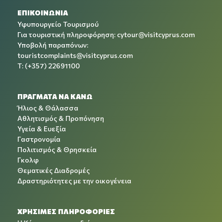
ΕΠΙΚΟΙΝΩΝΙΑ
Υφυπουργείο Τουρισμού
Για τουριστική πληροφόρηση:
cytour@visitcyprus.com
Υποβολή παραπόνων:
touristcomplaints@visitcyprus.com
T: (+357) 22691100
ΠΡΑΓΜΑΤΑ ΝΑ ΚΑΝΩ
Ήλιος & Θάλασσα
Αθλητισμός & Προπόνηση
Υγεία & Ευεξία
Γαστρονομία
Πολιτισμός & Θρησκεία
Γκολφ
Θεματικές Διαδρομές
Δραστηριότητες με την οικογένεια
ΧΡΉΣΙΜΕΣ ΠΛΗΡΟΦΟΡΊΕΣ