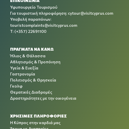
ΕΠΙΚΟΙΝΩΝΙΑ
Υφυπουργείο Τουρισμού
Για τουριστική πληροφόρηση:
cytour@visitcyprus.com
Υποβολή παραπόνων:
touristcomplaints@visitcyprus.com
T: (+357) 22691100
ΠΡΑΓΜΑΤΑ ΝΑ ΚΑΝΩ
Ήλιος & Θάλασσα
Αθλητισμός & Προπόνηση
Υγεία & Ευεξία
Γαστρονομία
Πολιτισμός & Θρησκεία
Γκολφ
Θεματικές Διαδρομές
Δραστηριότητες με την οικογένεια
ΧΡΉΣΙΜΕΣ ΠΛΗΡΟΦΟΡΊΕΣ
Η Κύπρος στην καρδιά μας
Άτομα με Αναπηρίες