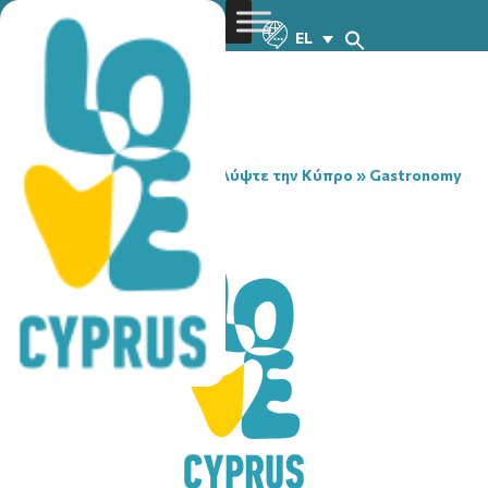
EL
You are here:
Home
»
Ανακαλύψτε την Κύπρο
»
Gastronomy
»
ROBERT’S CAFE
ROBERT’S CAFE