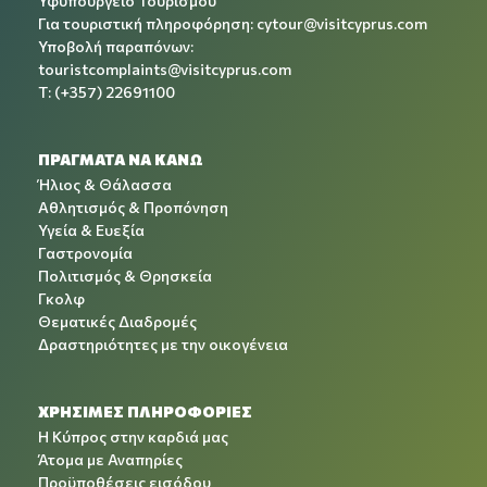
Υφυπουργείο Τουρισμού
Για τουριστική πληροφόρηση:
cytour@visitcyprus.com
Υποβολή παραπόνων:
touristcomplaints@visitcyprus.com
T: (+357) 22691100
ΠΡΑΓΜΑΤΑ ΝΑ ΚΑΝΩ
Ήλιος & Θάλασσα
Αθλητισμός & Προπόνηση
Υγεία & Ευεξία
Γαστρονομία
Πολιτισμός & Θρησκεία
Γκολφ
Θεματικές Διαδρομές
Δραστηριότητες με την οικογένεια
ΧΡΉΣΙΜΕΣ ΠΛΗΡΟΦΟΡΊΕΣ
Η Κύπρος στην καρδιά μας
Άτομα με Αναπηρίες
Προϋποθέσεις εισόδου