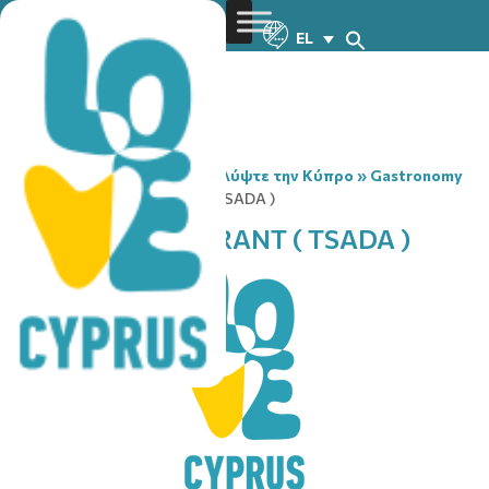
EL
You are here:
Home
»
Ανακαλύψτε την Κύπρο
»
Gastronomy
»
ARISTOS RESTAURANT ( TSADA )
ARISTOS RESTAURANT ( TSADA )