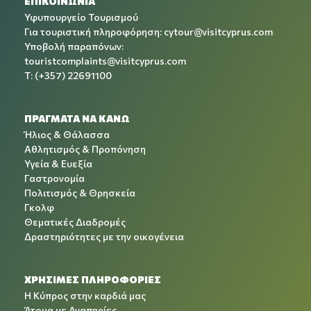
ΕΠΙΚΟΙΝΩΝΙΑ
Υφυπουργείο Τουρισμού
Για τουριστική πληροφόρηση:
cytour@visitcyprus.com
Υποβολή παραπόνων:
touristcomplaints@visitcyprus.com
T: (+357) 22691100
ΠΡΑΓΜΑΤΑ ΝΑ ΚΑΝΩ
Ήλιος & Θάλασσα
Αθλητισμός & Προπόνηση
Υγεία & Ευεξία
Γαστρονομία
Πολιτισμός & Θρησκεία
Γκολφ
Θεματικές Διαδρομές
Δραστηριότητες με την οικογένεια
ΧΡΉΣΙΜΕΣ ΠΛΗΡΟΦΟΡΊΕΣ
Η Κύπρος στην καρδιά μας
Άτομα με Αναπηρίες