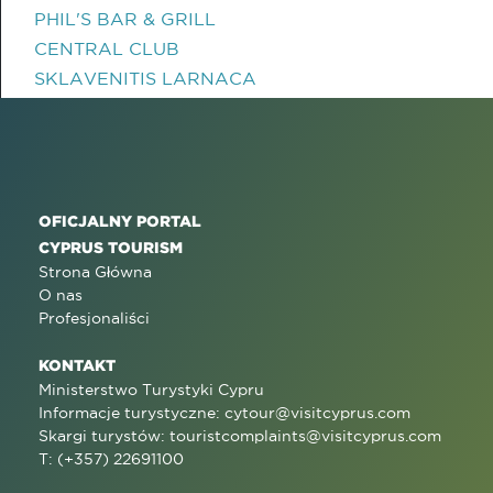
PHIL'S BAR & GRILL
CENTRAL CLUB
SKLAVENITIS LARNACA
OFICJALNY PORTAL
CYPRUS TOURISM
Strona Główna
O nas
Profesjonaliści
KONTAKT
Ministerstwo Turystyki Cypru
Informacje turystyczne:
cytour@visitcyprus.com
Skargi turystów:
touristcomplaints@visitcyprus.com
T: (+357) 22691100