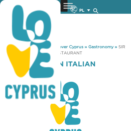
PL
You are here:
Home
»
Discover Cyprus
»
Gastronomy
»
SIR
JEAN FUSION ITALIAN RESTAURANT
SIR JEAN FUSION ITALIAN
RESTAURANT