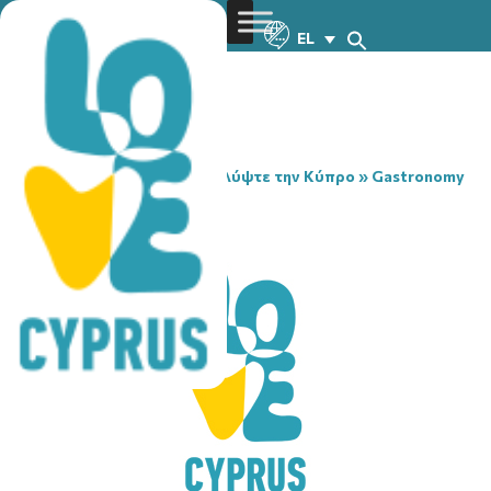
EL
You are here:
Home
»
Ανακαλύψτε την Κύπρο
»
Gastronomy
»
SKALVENITIS
SKALVENITIS