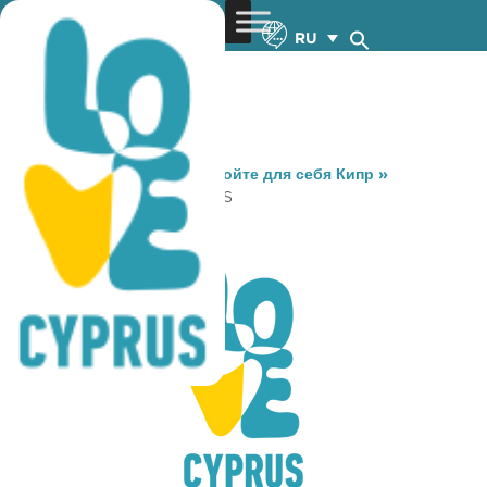
RU
You are here:
Home
»
Откройте для себя Кипр
»
Gastronomy
»
SKALVENITIS
SKALVENITIS