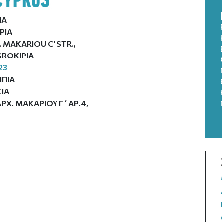
IA
PIA
. MAKARIOU C' STR.,
GROKIPIA
23
ΠΙΑ
ΙΑ
ΡΧ. ΜΑΚΑΡΙΟΥ Γ΄ΑΡ.4,