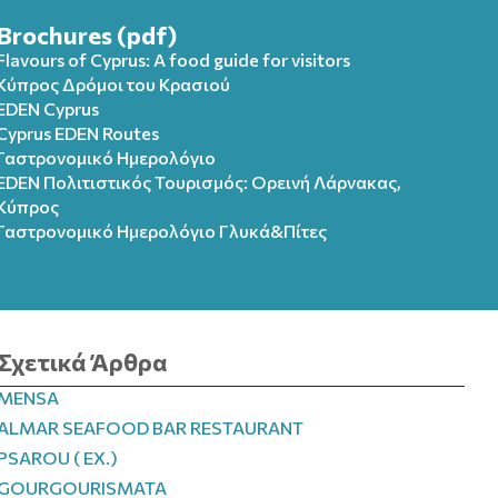
Brochures (pdf)
Flavours of Cyprus: A food guide for visitors
Κύπρος Δρόμοι του Κρασιού
EDEN Cyprus
Cyprus EDEN Routes
Γαστρονομικό Ημερολόγιο
EDEN Πολιτιστικός Τουρισμός: Ορεινή Λάρνακας,
Κύπρος
Γαστρονομικό Ημερολόγιo Γλυκά&Πίτες
Σχετικά Άρθρα
MENSA
ALMAR SEAFOOD BAR RESTAURANT
PSAROU ( EX.)
GOURGOURISMATA