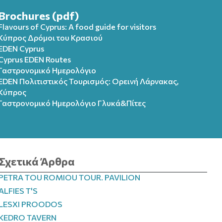
Brochures (pdf)
Flavours of Cyprus: A food guide for visitors
Κύπρος Δρόμοι του Κρασιού
EDEN Cyprus
Cyprus EDEN Routes
Γαστρονομικό Ημερολόγιο
EDEN Πολιτιστικός Τουρισμός: Ορεινή Λάρνακας,
Κύπρος
Γαστρονομικό Ημερολόγιo Γλυκά&Πίτες
Σχετικά Άρθρα
PETRA TOU ROMIOU TOUR. PAVILION
ALFIES T'S
LESXI PROODOS
KEDRO TAVERN