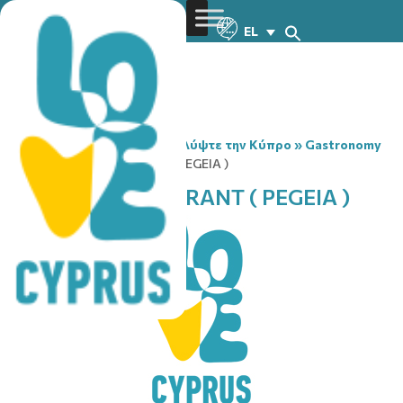
EL
You are here:
Home
»
Ανακαλύψτε την Κύπρο
»
Gastronomy
»
THE MILL RESTAURANT ( PEGEIA )
THE MILL RESTAURANT ( PEGEIA )