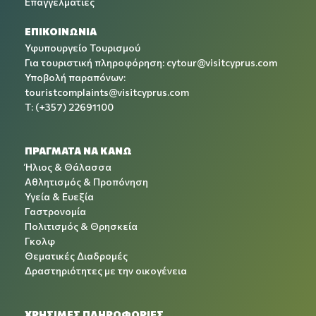
Επαγγελματίες
ΕΠΙΚΟΙΝΩΝΙΑ
Υφυπουργείο Τουρισμού
Για τουριστική πληροφόρηση:
cytour@visitcyprus.com
Υποβολή παραπόνων:
touristcomplaints@visitcyprus.com
T: (+357) 22691100
ΠΡΑΓΜΑΤΑ ΝΑ ΚΑΝΩ
Ήλιος & Θάλασσα
Αθλητισμός & Προπόνηση
Υγεία & Ευεξία
Γαστρονομία
Πολιτισμός & Θρησκεία
Γκολφ
Θεματικές Διαδρομές
Δραστηριότητες με την οικογένεια
ΧΡΉΣΙΜΕΣ ΠΛΗΡΟΦΟΡΊΕΣ