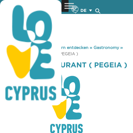
DE
You are here:
Home
»
Zypern entdecken
»
Gastronomy
»
THE MILL RESTAURANT ( PEGEIA )
THE MILL RESTAURANT ( PEGEIA )