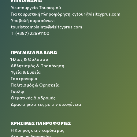
ΕΠΙΚΟΙΝΩΝΙΑ
Υφυπουργείο Τουρισμού
Για τουριστική πληροφόρηση:
cytour@visitcyprus.com
Υποβολή παραπόνων:
touristcomplaints@visitcyprus.com
T: (+357) 22691100
ΠΡΑΓΜΑΤΑ ΝΑ ΚΑΝΩ
Ήλιος & Θάλασσα
Αθλητισμός & Προπόνηση
Υγεία & Ευεξία
Γαστρονομία
Πολιτισμός & Θρησκεία
Γκολφ
Θεματικές Διαδρομές
Δραστηριότητες με την οικογένεια
ΧΡΉΣΙΜΕΣ ΠΛΗΡΟΦΟΡΊΕΣ
Η Κύπρος στην καρδιά μας
Άτομα με Αναπηρίες