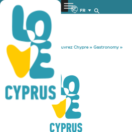
FR
You are here:
Home
»
Découvrez Chypre
»
Gastronomy
»
THIMARI
THIMARI