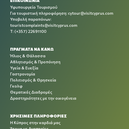
ΕΠΙΚΟΙΝΩΝΙΑ
Υφυπουργείο Τουρισμού
Για τουριστική πληροφόρηση:
cytour@visitcyprus.com
Υποβολή παραπόνων:
touristcomplaints@visitcyprus.com
T: (+357) 22691100
ΠΡΑΓΜΑΤΑ ΝΑ ΚΑΝΩ
Ήλιος & Θάλασσα
Αθλητισμός & Προπόνηση
Υγεία & Ευεξία
Γαστρονομία
Πολιτισμός & Θρησκεία
Γκολφ
Θεματικές Διαδρομές
Δραστηριότητες με την οικογένεια
ΧΡΉΣΙΜΕΣ ΠΛΗΡΟΦΟΡΊΕΣ
Η Κύπρος στην καρδιά μας
Άτομα με Αναπηρίες