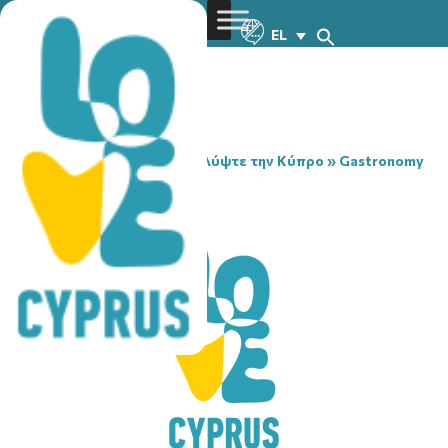
EL
You are here:
Home
»
Ανακαλύψτε την Κύπρο
»
Gastronomy
»
TIGRIS TAVERN
TIGRIS TAVERN