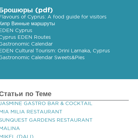
Брошюры (pdf)
Flavours of Cyprus: A food guide for visitors
Кипр Винные маршруты
EDEN Cyprus
Cyprus EDEN Routes
Gastronomic Calendar
EDEN Cultural Tourism: Orini Larnaka, Cyprus
Gastronomic Calendar Sweets&Pies
Статьи по Теме
JASMINE GASTRO BAR & COCKTAIL
MIA MILIA RESTAURANT
SUNQUEST GARDENS RESTAURANT
MALINA
MIKEL (DALI)