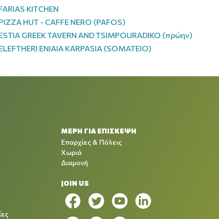
FARIAS KITCHEN
PIZZA HUT - CAFFE NERO (PAFOS)
ESTIA GREEK TAVERN AND TSIMPOURADIKO (πρώην)
ELEFTHERI ENIAIA KARPASIA (SOMATEIO)
ΜΕΡΗ ΓΙΑ ΕΠΙΣΚΕΨΗ
Επαρχίες & Πόλεις
Χωριά
Διαμονή
JOIN US
ίες