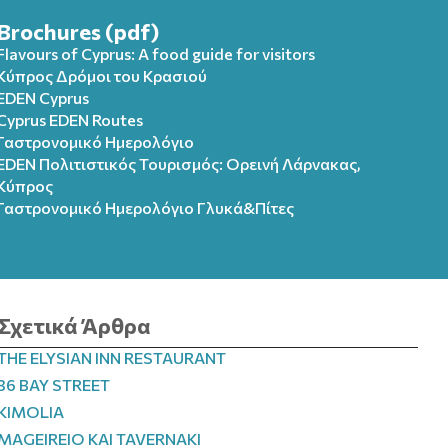
Brochures (pdf)
Flavours of Cyprus: A food guide for visitors
Κύπρος Δρόμοι του Κρασιού
EDEN Cyprus
Cyprus EDEN Routes
Γαστρονομικό Ημερολόγιο
EDEN Πολιτιστικός Τουρισμός: Ορεινή Λάρνακας,
Κύπρος
Γαστρονομικό Ημερολόγιo Γλυκά&Πίτες
Σχετικά Άρθρα
THE ELYSIAN INN RESTAURANT
36 BAY STREET
KIMOLIA
MAGEIREIO ΚΑΙ TAVERNAKI