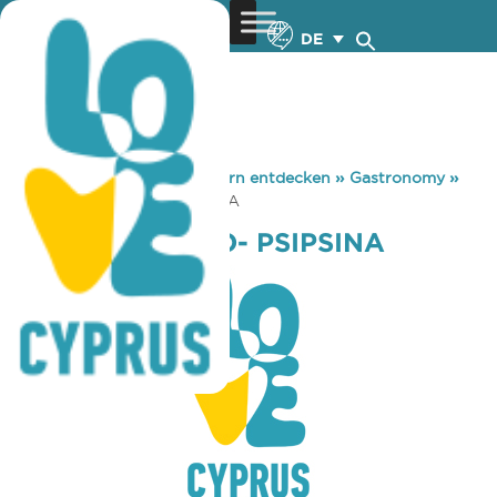
DE
You are here:
Home
»
Zypern entdecken
»
Gastronomy
»
TO ARCHONTIKO- PSIPSINA
TO ARCHONTIKO- PSIPSINA