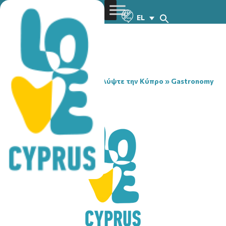
EL
You are here:
Home
»
Ανακαλύψτε την Κύπρο
»
Gastronomy
»
TO KOLOKASI
TO KOLOKASI