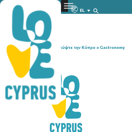
EL
You are here:
Home
»
Ανακαλύψτε την Κύπρο
»
Gastronomy
»
TROPICANA
TROPICANA