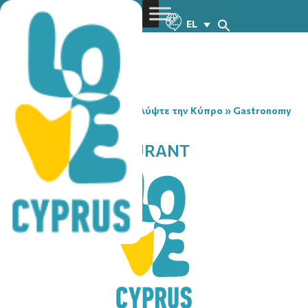
EL
You are here:
Home
»
Ανακαλύψτε την Κύπρο
»
Gastronomy
»
TUCK INN RESTAURANT
TUCK INN RESTAURANT