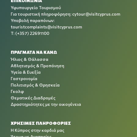
ΕΠΙΚΟΙΝΩΝΙΑ
Υφυπουργείο Τουρισμού
Για τουριστική πληροφόρηση:
cytour@visitcyprus.com
Υποβολή παραπόνων:
touristcomplaints@visitcyprus.com
T: (+357) 22691100
ΠΡΑΓΜΑΤΑ ΝΑ ΚΑΝΩ
Ήλιος & Θάλασσα
Αθλητισμός & Προπόνηση
Υγεία & Ευεξία
Γαστρονομία
Πολιτισμός & Θρησκεία
Γκολφ
Θεματικές Διαδρομές
Δραστηριότητες με την οικογένεια
ΧΡΉΣΙΜΕΣ ΠΛΗΡΟΦΟΡΊΕΣ
Η Κύπρος στην καρδιά μας
Άτομα με Αναπηρίες