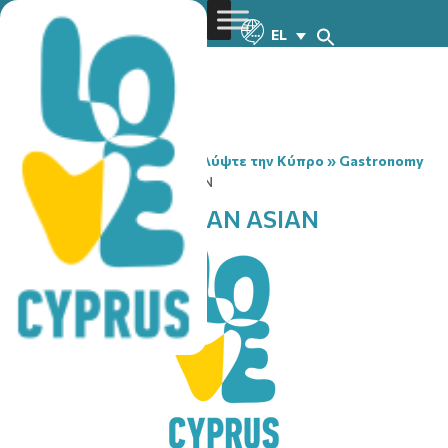
EL
You are here:
Home
»
Ανακαλύψτε την Κύπρο
»
Gastronomy
»
UMAMI SUSHI & PAN ASIAN
UMAMI SUSHI & PAN ASIAN