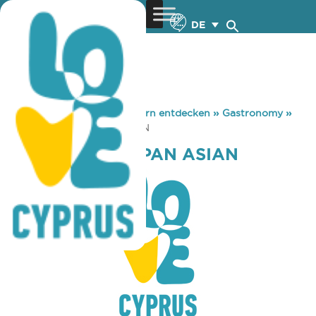
DE
You are here:
Home
»
Zypern entdecken
»
Gastronomy
»
UMAMI SUSHI & PAN ASIAN
UMAMI SUSHI & PAN ASIAN