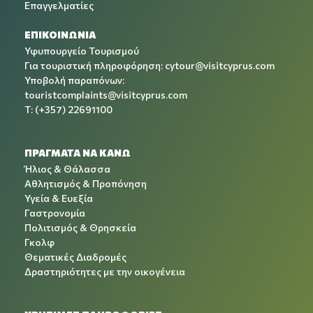
Επαγγελματίες
ΕΠΙΚΟΙΝΩΝΙΑ
Υφυπουργείο Τουρισμού
Για τουριστική πληροφόρηση:
cytour@visitcyprus.com
Υποβολή παραπόνων:
touristcomplaints@visitcyprus.com
T: (+357) 22691100
ΠΡΑΓΜΑΤΑ ΝΑ ΚΑΝΩ
Ήλιος & Θάλασσα
Αθλητισμός & Προπόνηση
Υγεία & Ευεξία
Γαστρονομία
Πολιτισμός & Θρησκεία
Γκολφ
Θεματικές Διαδρομές
Δραστηριότητες με την οικογένεια