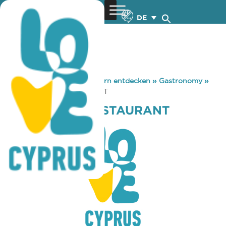
DE
You are here:
Home
»
Zypern entdecken
»
Gastronomy
»
WAGAMAMA RESTAURANT
WAGAMAMA RESTAURANT