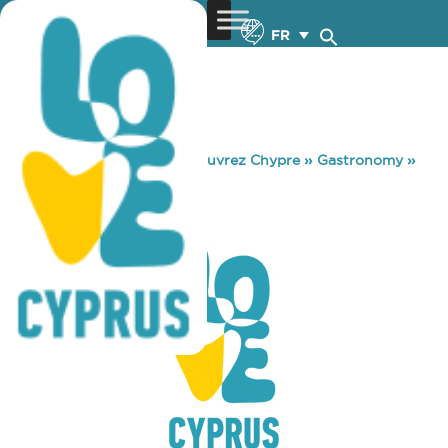
FR
You are here:
Home
»
Découvrez Chypre
»
Gastronomy
»
WATAR ZIRYAB
WATAR ZIRYAB