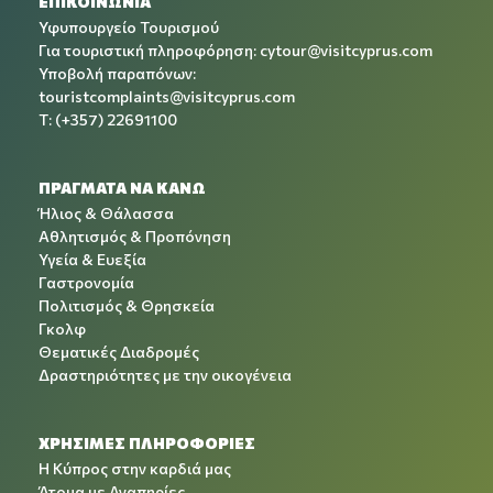
ΕΠΙΚΟΙΝΩΝΙΑ
Υφυπουργείο Τουρισμού
Για τουριστική πληροφόρηση:
cytour@visitcyprus.com
Υποβολή παραπόνων:
touristcomplaints@visitcyprus.com
T: (+357) 22691100
ΠΡΑΓΜΑΤΑ ΝΑ ΚΑΝΩ
Ήλιος & Θάλασσα
Αθλητισμός & Προπόνηση
Υγεία & Ευεξία
Γαστρονομία
Πολιτισμός & Θρησκεία
Γκολφ
Θεματικές Διαδρομές
Δραστηριότητες με την οικογένεια
ΧΡΉΣΙΜΕΣ ΠΛΗΡΟΦΟΡΊΕΣ
Η Κύπρος στην καρδιά μας
Άτομα με Αναπηρίες