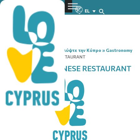
EL
You are here:
Home
»
Ανακαλύψτε την Κύπρο
»
Gastronomy
»
XIANG GONG CHINESE RESTAURANT
XIANG GONG CHINESE RESTAURANT