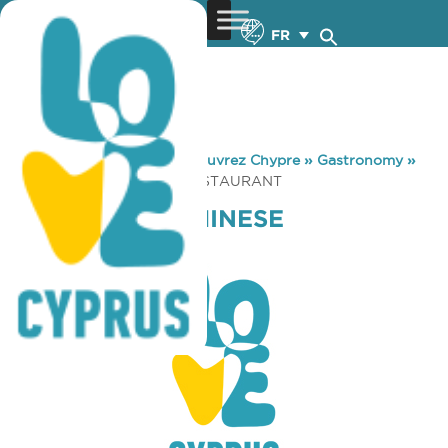
FR
You are here:
Home
»
Découvrez Chypre
»
Gastronomy
»
XIANG GONG CHINESE RESTAURANT
XIANG GONG CHINESE
RESTAURANT