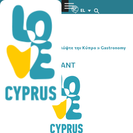
EL
You are here:
Home
»
Ανακαλύψτε την Κύπρο
»
Gastronomy
»
YFALOS RESTAURANT
YFALOS RESTAURANT