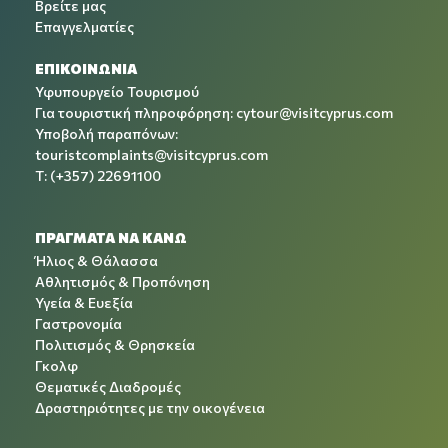
Βρείτε μας
Επαγγελματίες
ΕΠΙΚΟΙΝΩΝΙΑ
Υφυπουργείο Τουρισμού
Για τουριστική πληροφόρηση:
cytour@visitcyprus.com
Υποβολή παραπόνων:
touristcomplaints@visitcyprus.com
T: (+357) 22691100
ΠΡΑΓΜΑΤΑ ΝΑ ΚΑΝΩ
Ήλιος & Θάλασσα
Αθλητισμός & Προπόνηση
Υγεία & Ευεξία
Γαστρονομία
Πολιτισμός & Θρησκεία
Γκολφ
Θεματικές Διαδρομές
Δραστηριότητες με την οικογένεια