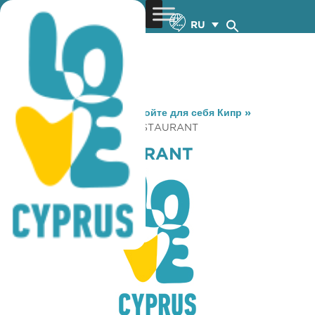
RU
You are here:
Home
»
Откройте для себя Кипр
»
Gastronomy
»
YFALOS RESTAURANT
YFALOS RESTAURANT