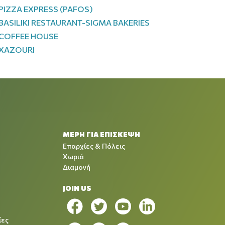
PIZZA EXPRESS (PAFOS)
BASILIKI RESTAURANT-SIGMA BAKERIES
COFFEE HOUSE
XAZOURI
ΜΕΡΗ ΓΙΑ ΕΠΙΣΚΕΨΗ
Επαρχίες & Πόλεις
Χωριά
Διαμονή
JOIN US
ίες