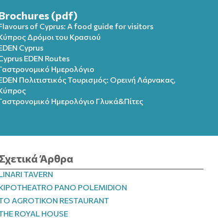
Brochures (pdf)
Flavours of Cyprus: A food guide for visitors
Κύπρος Δρόμοι του Κρασιού
EDEN Cyprus
Cyprus EDEN Routes
Γαστρονομικό Ημερολόγιο
EDEN Πολιτιστικός Τουρισμός: Ορεινή Λάρνακας,
Κύπρος
Γαστρονομικό Ημερολόγιo Γλυκά&Πίτες
Σχετικά Άρθρα
LINARI TAVERN
KIPOTHEATRO PANO POLEMIDION
TO AGROTIKON RESTAURANT
THE ROYAL HOUSE