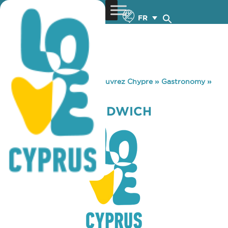
FR
You are here:
Home
»
Découvrez Chypre
»
Gastronomy
»
ZACHARIAS SANDWICH
ZACHARIAS SANDWICH