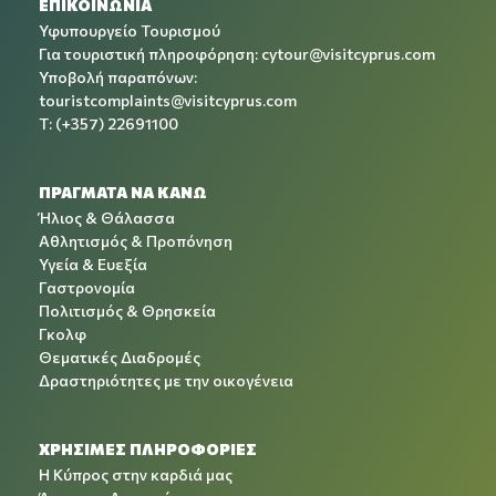
ΕΠΙΚΟΙΝΩΝΙΑ
Υφυπουργείο Τουρισμού
Για τουριστική πληροφόρηση:
cytour@visitcyprus.com
Υποβολή παραπόνων:
touristcomplaints@visitcyprus.com
T: (+357) 22691100
ΠΡΑΓΜΑΤΑ ΝΑ ΚΑΝΩ
Ήλιος & Θάλασσα
Αθλητισμός & Προπόνηση
Υγεία & Ευεξία
Γαστρονομία
Πολιτισμός & Θρησκεία
Γκολφ
Θεματικές Διαδρομές
Δραστηριότητες με την οικογένεια
ΧΡΉΣΙΜΕΣ ΠΛΗΡΟΦΟΡΊΕΣ
Η Κύπρος στην καρδιά μας