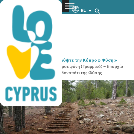
EL
You are here:
Home
»
Ανακαλύψτε την Κύπρο
»
Φύση
»
Μονοπάτια της Φύσης
»
Περσεφόνη (Γραμμικό) – Επαρχία
Λεμεσού, Δάσος Τροόδους Μονοπάτι της Φύσης