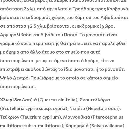
απόσταση 2 χλμ. από την πλατεία Τροόδους προς Καρβουνά
βρίσκεται ο εκδρομικός χώρος του Κάμπου του Λιβαδιού και
σε απόσταση 2.5 χλμ. βρίσκονται οι εκδρομικοί χώροι
Αρμυρολίβαδο και Λιβάδι του Πασιά. Το μονοπάτι είναι
γραμμικό και ο περιπατητής θα πρέπει, είτε να παραληφθεί
με όχημα από άλλο άτομο στο σημείο που αυτό
διασταυρώνεται με υφιστάμενο δασικό δρόμο, είτε να
επιστρέψει ακολουθώντας το ίδιο μονοπάτι, ή το μονοπάτι
Ψηλό Δεντρό-Πουζιάρης με το οποίο σε κάποιο σημείο
διασταυρώνεται.
Χλωρίδα:
Λατζιά (Quercus alnifolia), Σκουτελλάρια
(Scutellaria cypria subsp. cypria), Nεπέτα (Nepeta troodi),
Τεύκριον (Teucrium cyprium), Μαννουθκιά (Pterocephalus
multiflorus subsp. multiflorus), Χαμομηλιά (Salvia willeana).