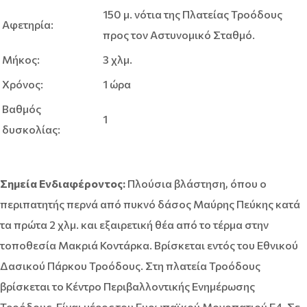
150 μ. νότια της Πλατείας Τροόδους
Αφετηρία:
προς τον Αστυνομικό Σταθμό.
Μήκος:
3 χλμ.
Χρόνος:
1 ώρα
Βαθμός
1
δυσκολίας:
Σημεία Ενδιαφέροντος:
Πλούσια βλάστηση, όπου ο
περιπατητής περνά από πυκνό δάσος Μαύρης Πεύκης κατά
τα πρώτα 2 χλμ. και εξαιρετική θέα από το τέρμα στην
τοποθεσία Μακριά Κοντάρκα. Βρίσκεται εντός του Εθνικού
Δασικού Πάρκου Τροόδους. Στη πλατεία Τροόδους
βρίσκεται το Κέντρο Περιβαλλοντικής Ενημέρωσης
Τροόδους. Είναι μέρος του Ευρωπαϊκού Μονοπατιού Ε4. Σε