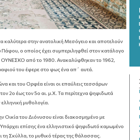
α καλύτερα στην ανατολική Μεσόγειο και αποτελούν
 Πάφου, ο οποίος έχει συμπεριληφθεί στον κατάλογο
ς ΟΥΝΕΣΚΟ από το 1980. Ανακαλύφθηκαν το 1962,
ραφιού του έφερε στο φως ένα απ΄ αυτά.
ιώνα και του Ορφέα είναι οι επαύλεις τεσσάρων
ον 2ο έως τον 5ο αι. μ.Χ. Τα περίτεχνα ψηφιδωτά
 ελληνική μυθολογία.
ν Οικία του Διόνυσου είναι διακοσμημένο με
. Υπάρχει επίσης ένα ελληνιστικό ψηφιδωτό καμωμένο
 τη Σκύλλα, το μυθικό τέρας της θάλασσας.