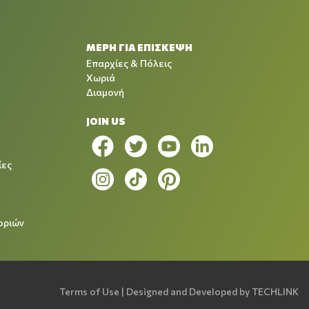
ΜΕΡΗ ΓΙΑ ΕΠΙΣΚΕΨΗ
Επαρχίες & Πόλεις
Χωριά
Διαμονή
JOIN US
ίες
οριών
Terms of Use
| Designed and Developed by
TECHLINK