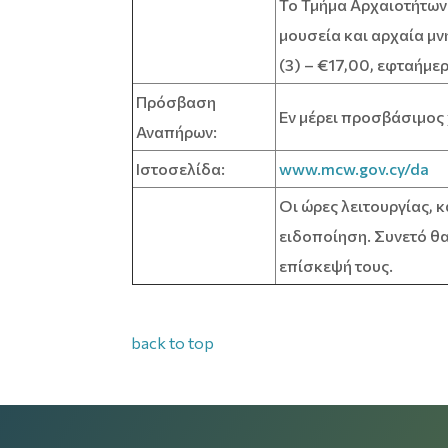
Το Τμήμα Αρχαιοτήτων 
μουσεία και αρχαία μν
(3) – €17,00, εφταήμερ
Πρόσβαση
Εν μέρει προσβάσιμος
Αναπήρων:
Ιστοσελίδα:
www.mcw.gov.cy/da
Οι ώρες λειτουργίας, κ
ειδοποίηση. Συνετό θα
επίσκεψή τους.
back to top