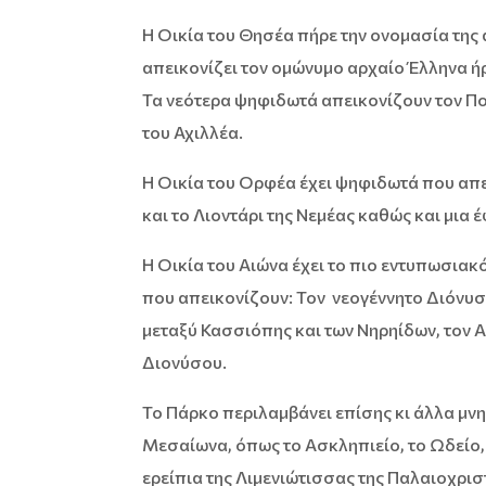
Η Οικία του Θησέα πήρε την ονομασία τη
απεικονίζει τον ομώνυμο αρχαίο Έλληνα ή
Τα νεότερα ψηφιδωτά απεικονίζουν τον Πο
του Αχιλλέα.
Η Οικία του Ορφέα έχει ψηφιδωτά που απε
και το Λιοντάρι της Νεμέας καθώς και μια
Η Οικία του Αιώνα έχει το πιο εντυπωσιακ
που απεικονίζουν: Τον νεογέννητο Διόνυσο
μεταξύ Κασσιόπης και των Νηρηίδων, τον 
Διονύσου.
Το Πάρκο περιλαμβάνει επίσης κι άλλα μν
Μεσαίωνα, όπως το Ασκληπιείο, το Ωδείο,
ερείπια της Λιμενιώτισσας της Παλαιοχρισ