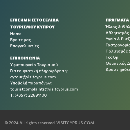
ΕΠΙΣΗΜΗ ΙΣΤΟΣΕΛΙΔΑ
ΠΡΑΓΜΑΤΑ
Ήλιος & Θά
ΤΟΥΡΙΣΜΟΥ ΚΥΠΡΟΥ
Αθλητισμός
Home
Υγεία & Ευεξ
Βρείτε μας
Γαστρονομί
Επαγγελματίες
Πολιτισμός 
Γκολφ
ΕΠΙΚΟΙΝΩΝΙΑ
Θεματικές 
Υφυπουργείο Τουρισμού
Δραστηριότη
Για τουριστική πληροφόρηση:
cytour@visitcyprus.com
Υποβολή παραπόνων:
touristcomplaints@visitcyprus.com
T: (+357) 22691100
© 2024 All rights reserved.
VISITCYPRUS.COM