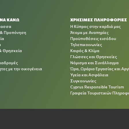
 ΝΑ ΚΑΝΩ
ΧΡΉΣΙΜΕΣ ΠΛΗΡΟΦΟΡΊΕΣ
λασσα
Η Κύπρος στην καρδιά μας
 & Προπόνηση
Άτομα με Αναπηρίες
ία
Προϋποθέσεις εισόδου
α
Τηλεπικοινωνίες
& Θρησκεία
Καιρός & Κλίμα
Γλώσσες και Θρησκείες
Διαδρομές
Νόμισμα και Συνάλλαγμα
τες με την οικογένεια
Ώρα, Ωράρια Εργασίας και Αργ
Υγεία και Ασφάλεια
Συγκοινωνίες
Cyprus Responsible Tourism
Γραφεία Τουριστικών Πληροφ