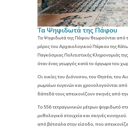
Τα Ψηφιδωτά της Πάφου
Τα Ψηφιδωτά της Πάφου θεωρούνται από τ
μέρος του Αρχαιολογικού Πάρκου της Κάτω
Παγκόσμιας Πολιτιστικής Κληρονομιάς τη
όταν ένας γεωργός κατά το όργωμα του χω
Οι οικίες του Διόνυσου, του Θησέα, του A
ρωμαίων ευγενών και χρονολογούνται από τ
δάπεδά τους απεικονίζουν σκηνές από την
Το 556 τετραγωνικών μέτρων ψηφιδωτό στη
μυθολογικά στοιχεία και σκηνές κυνηγιού
από βότσαλα στην είσοδο, που απεικονίζει