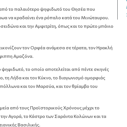
ς από το παλαιότερο ψηφιδωτό του Θησέα που
ρωα να κραδαίνει ένα ρόπαλο κατά του Μινώταυρου.
σειδώνα και την Αμφιτρίτη, όπως και το πρώτο μπάνιο
ικονίζουν τον Ορφέα ανάμεσα σε τέρατα, τον Ηρακλή
 έφιππη Αμαζόνα.
ό ψηφιδωτό, το οποίο αποτελείται από πέντε σκηνές
, τη Λήδα και τον Κύκνο, το διαγωνισμό ομορφιάς
Απόλλωνα και τον Μαρσύα, και τον θρίαμβο του
ημεία από τους Προϊστορικούς Χρόνους μέχρι το
 την Αγορά, το Κάστρο των Σαράντα Κολώνων και τα
τιανικής Βασιλικής.