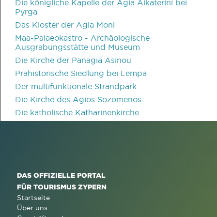
Die königliche Kapelle der Agia Aikaterini bei
Pyrga
Das Kloster der Agia Moni
Maa-Palaeokastro - Archäologische
Ausgrabungsstätte und Museum
Die Kirche der Panagia Asinou
Prähistorische Siedlung bei Lempa
Der multifunktionale Strandpark
Die Kirche des Agios Sozomenos
Die katholische Katharinenkirche
DAS OFFIZIELLE PORTAL
FÜR TOURISMUS ZYPERN
Startseite
Über uns