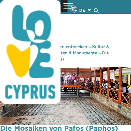
DE
You are here:
Home
»
Zypern entdecken
»
Kultur &
Religion
»
Sehenswürdigkeiten & Monumente
»
Die
Mosaiken von Pafos (Paphos)
Die Mosaiken von Pafos (Paphos)