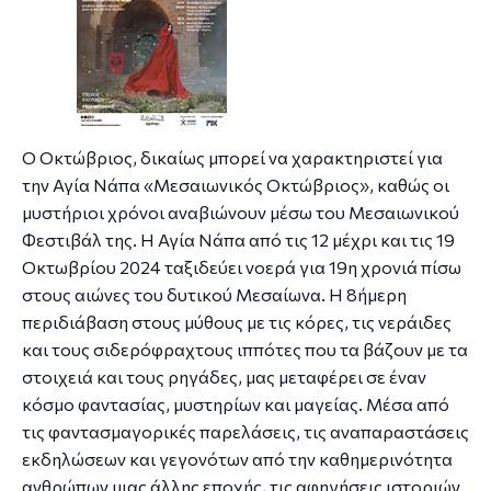
Ο Οκτώβριος, δικαίως μπορεί να χαρακτηριστεί για
την Αγία Νάπα «Μεσαιωνικός Οκτώβριος», καθώς οι
μυστήριοι χρόνοι αναβιώνουν μέσω του Μεσαιωνικού
Φεστιβάλ της. Η Αγία Νάπα από τις 12 μέχρι και τις 19
Οκτωβρίου 2024 ταξιδεύει νοερά για 19η χρονιά πίσω
στους αιώνες του δυτικού Μεσαίωνα. Η 8ήμερη
περιδιάβαση στους μύθους με τις κόρες, τις νεράιδες
και τους σιδερόφραχτους ιππότες που τα βάζουν με τα
στοιχειά και τους ρηγάδες, μας μεταφέρει σε έναν
κόσμο φαντασίας, μυστηρίων και μαγείας. Μέσα από
τις φαντασμαγορικές παρελάσεις, τις αναπαραστάσεις
εκδηλώσεων και γεγονότων από την καθημερινότητα
ανθρώπων μιας άλλης εποχής, τις αφηγήσεις ιστοριών