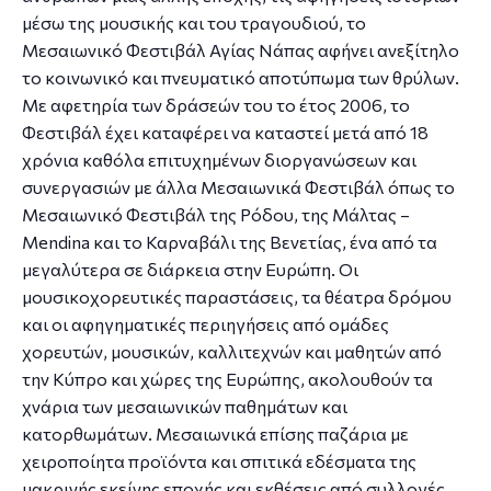
μέσω της μουσικής και του τραγουδιού, το
Μεσαιωνικό Φεστιβάλ Αγίας Νάπας αφήνει ανεξίτηλο
το κοινωνικό και πνευματικό αποτύπωμα των θρύλων.
Με αφετηρία των δράσεών του το έτος 2006, το
Φεστιβάλ έχει καταφέρει να καταστεί μετά από 18
χρόνια καθόλα επιτυχημένων διοργανώσεων και
συνεργασιών με άλλα Μεσαιωνικά Φεστιβάλ όπως το
Μεσαιωνικό Φεστιβάλ της Ρόδου, της Μάλτας –
Mendina και το Καρναβάλι της Βενετίας, ένα από τα
μεγαλύτερα σε διάρκεια στην Ευρώπη. Οι
μουσικοχορευτικές παραστάσεις, τα θέατρα δρόμου
και οι αφηγηματικές περιηγήσεις από ομάδες
χορευτών, μουσικών, καλλιτεχνών και μαθητών από
την Κύπρο και χώρες της Ευρώπης, ακολουθούν τα
χνάρια των μεσαιωνικών παθημάτων και
κατορθωμάτων. Μεσαιωνικά επίσης παζάρια με
χειροποίητα προϊόντα και σπιτικά εδέσματα της
μακρινής εκείνης εποχής και εκθέσεις από συλλογές