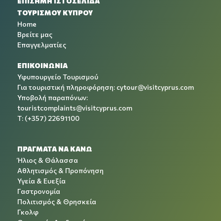
ΕΠΙΣΗΜΗ ΙΣΤΟΣΕΛΙΔΑ
ΤΟΥΡΙΣΜΟΥ ΚΥΠΡΟΥ
Home
Βρείτε μας
Επαγγελματίες
ΕΠΙΚΟΙΝΩΝΙΑ
Υφυπουργείο Τουρισμού
Για τουριστική πληροφόρηση:
cytour@visitcyprus.com
Υποβολή παραπόνων:
touristcomplaints@visitcyprus.com
T: (+357) 22691100
ΠΡΑΓΜΑΤΑ ΝΑ ΚΑΝΩ
Ήλιος & Θάλασσα
Αθλητισμός & Προπόνηση
Υγεία & Ευεξία
Γαστρονομία
Πολιτισμός & Θρησκεία
Γκολφ