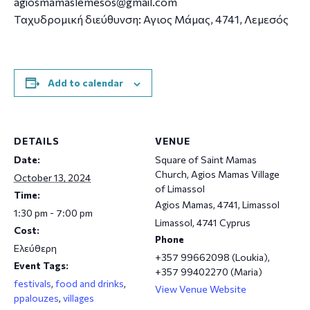
agiosmamaslemesos@gmail.com
Tαχυδρομική διεύθυνση: Αγιος Μάμας, 4741, Λεμεσός
Add to calendar
DETAILS
VENUE
Date:
Square of Saint Mamas
Church, Agios Mamas Village
October 13, 2024
of Limassol
Time:
Agios Mamas, 4741, Limassol
1:30 pm - 7:00 pm
Limassol
,
4741
Cyprus
Cost:
Phone
Ελεύθερη
+357 99662098 (Loukia),
Event Tags:
+357 99402270 (Maria)
festivals
,
food and drinks
,
View Venue Website
ppalouzes
,
villages