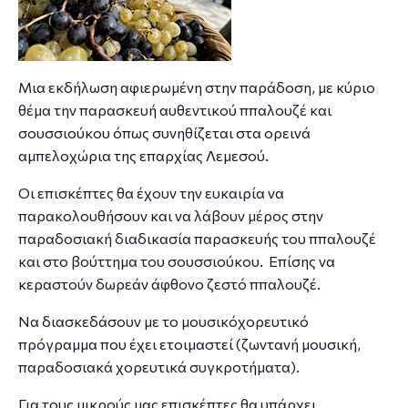
Μια εκδήλωση αφιερωμένη στην παράδοση, με κύριο
θέμα την παρασκευή αυθεντικού ππαλουζέ και
σουσσιούκου όπως συνηθίζεται στα ορεινά
αμπελοχώρια της επαρχίας Λεμεσού.
Οι επισκέπτες θα έχουν την ευκαιρία να
παρακολουθήσουν και να λάβουν μέρος στην
παραδοσιακή διαδικασία παρασκευής του ππαλουζέ
και στο βούττημα του σουσσιούκου. Επίσης να
κεραστούν δωρεάν άφθονο ζεστό ππαλουζέ.
Να διασκεδάσουν με το μουσικόχορευτικό
πρόγραμμα που έχει ετοιμαστεί (ζωντανή μουσική,
παραδοσιακά χορευτικά συγκροτήματα).
Για τους μικρούς μας επισκέπτες θα υπάρχει