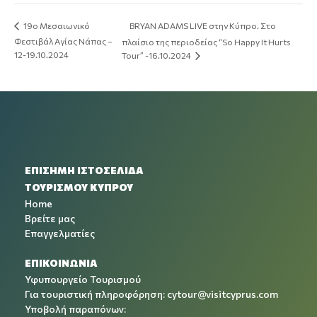
BRYAN ADAMS LIVE στην Κύπρο. Στο
19ο Μεσαιωνικό
Φεστιβάλ Αγίας Νάπας –
πλαίσιο της περιοδείας “So Happy It Hurts
12-19.10.2024
Tour” -16.10.2024
ΕΠΙΣΗΜΗ ΙΣΤΟΣΕΛΙΔΑ
ΤΟΥΡΙΣΜΟΥ ΚΥΠΡΟΥ
Home
Βρείτε μας
Επαγγελματίες
ΕΠΙΚΟΙΝΩΝΙΑ
Υφυπουργείο Τουρισμού
Για τουριστική πληροφόρηση:
cytour@visitcyprus.com
Υποβολή παραπόνων: