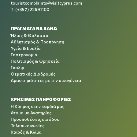
touristcomplaints@visitcyprus.com
T: (+357) 22691100
ΠΡΑΓΜΑΤΑ ΝΑ ΚΑΝΩ
Ήλιος & Θάλασσα
Αθλητισμός & Προπόνηση
Υγεία & Ευεξία
Γαστρονομία
Πολιτισμός & Θρησκεία
Γκολφ
Θεματικές Διαδρομές
Δραστηριότητες με την οικογένεια
ΧΡΉΣΙΜΕΣ ΠΛΗΡΟΦΟΡΊΕΣ
Η Κύπρος στην καρδιά μας
Άτομα με Αναπηρίες
Προϋποθέσεις εισόδου
Τηλεπικοινωνίες
Καιρός & Κλίμα