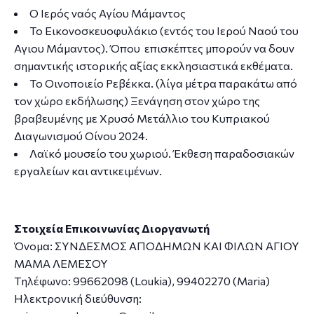
Ο Ιερός ναός Αγίου Μάμαντος
Το Εικονοσκευοφυλάκιο (εντός του Ιερού Ναού του
Αγιου Μάμαντος). Όπου επισκέπτες μπορούν να δουν
σημαντικής ιστορικής αξίας εκκλησιαστικά εκθέματα.
Το Οινοποιείο Ρεβέκκα. (λίγα μέτρα παρακάτω από
τον χώρο εκδήλωσης) Ξενάγηση στον χώρο της
βραβευμένης με Χρυσό Μετάλλιο του Κυπριακού
Διαγωνισμού Οίνου 2024.
Λαϊκό μουσείο του χωριού. Έκθεση παραδοσιακών
εργαλείων και αντικειμένων.
Στοιχεία Επικοινωνίας Διοργανωτή
Όνομα: ΣΥΝΔΕΣΜΟΣ ΑΠΟΔΗΜΩΝ ΚΑΙ ΦΙΛΩΝ ΑΓΙΟΥ
ΜΑΜΑ ΛΕΜΕΣΟΥ
Tηλέφωνο: 99662098 (Loukia), 99402270 (Maria)
Hλεκτρονική διεύθυνση: