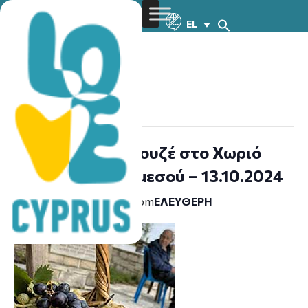
EL
« All Events
This event has passed.
Εκδήλωση Ππαλουζέ στο Χωριό
Άγιος Μάμας Λεμεσού – 13.10.2024
October 13, 2024 @ 1:30 pm
ΕΛΕΎΘΕΡΗ