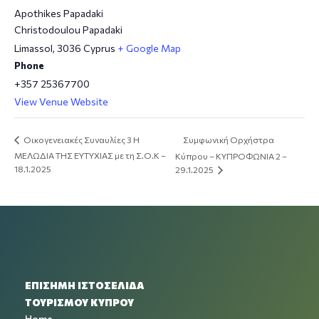
Apothikes Papadaki
Christodoulou Papadaki
Limassol
,
3036
Cyprus
+ Google Map
Phone
+357 25367700
View Venue Website
Συμφωνική Ορχήστρα
Oικογενειακές Συναυλίες 3 Η
ΜΕΛΩΔΙΑ ΤΗΣ ΕΥΤΥΧΙΑΣ με τη Σ.Ο.Κ –
Κύπρου – ΚΥΠΡΟΦΩΝΙΑ 2 –
18.1.2025
29.1.2025
ΕΠΙΣΗΜΗ ΙΣΤΟΣΕΛΙΔΑ
ΤΟΥΡΙΣΜΟΥ ΚΥΠΡΟΥ
Home