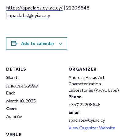
https://apaclabs.cyi.ac.cy/
| 22208648
|
apaclabs@cyi.ac.cy
Add to calendar
DETAILS
ORGANIZER
Start:
Andreas Pittas Art
Characterization
January 24, 2025
Laboratories (APAC Labs)
End:
Phone
March 10, 2025
+357 22208648
Cost:
Email
Δωρεάν
apaclabs@cyi.ac.cy
View Organizer Website
VENUE