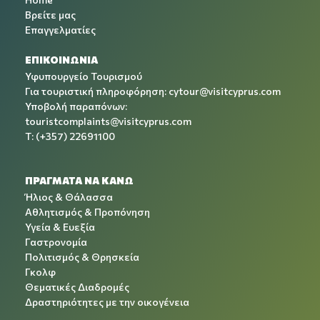
Βρείτε μας
Επαγγελματίες
ΕΠΙΚΟΙΝΩΝΙΑ
Υφυπουργείο Τουρισμού
Για τουριστική πληροφόρηση:
cytour@visitcyprus.com
Υποβολή παραπόνων:
touristcomplaints@visitcyprus.com
T: (+357) 22691100
ΠΡΑΓΜΑΤΑ ΝΑ ΚΑΝΩ
Ήλιος & Θάλασσα
Αθλητισμός & Προπόνηση
Υγεία & Ευεξία
Γαστρονομία
Πολιτισμός & Θρησκεία
Γκολφ
Θεματικές Διαδρομές
Δραστηριότητες με την οικογένεια