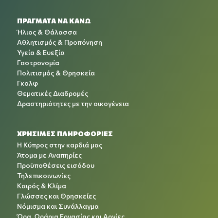
ΠΡΑΓΜΑΤΑ ΝΑ ΚΑΝΩ
Ήλιος & Θάλασσα
Αθλητισμός & Προπόνηση
Υγεία & Ευεξία
Γαστρονομία
Πολιτισμός & Θρησκεία
Γκολφ
Θεματικές Διαδρομές
Δραστηριότητες με την οικογένεια
ΧΡΉΣΙΜΕΣ ΠΛΗΡΟΦΟΡΊΕΣ
Η Κύπρος στην καρδιά μας
Άτομα με Αναπηρίες
Προϋποθέσεις εισόδου
Τηλεπικοινωνίες
Καιρός & Κλίμα
Γλώσσες και Θρησκείες
Νόμισμα και Συνάλλαγμα
Ώρα, Ωράρια Εργασίας και Αργίες