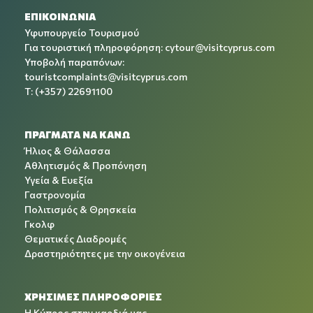
ΕΠΙΚΟΙΝΩΝΙΑ
Υφυπουργείο Τουρισμού
Για τουριστική πληροφόρηση:
cytour@visitcyprus.com
Υποβολή παραπόνων:
touristcomplaints@visitcyprus.com
T: (+357) 22691100
ΠΡΑΓΜΑΤΑ ΝΑ ΚΑΝΩ
Ήλιος & Θάλασσα
Αθλητισμός & Προπόνηση
Υγεία & Ευεξία
Γαστρονομία
Πολιτισμός & Θρησκεία
Γκολφ
Θεματικές Διαδρομές
Δραστηριότητες με την οικογένεια
ΧΡΉΣΙΜΕΣ ΠΛΗΡΟΦΟΡΊΕΣ
Η Κύπρος στην καρδιά μας